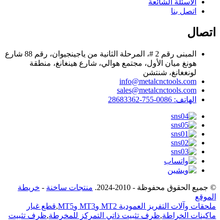
الأسئلة الشائعة
اتصل بنا
اتصال
المبنى رقم 2 #، المرحلة الثانية من ياجينجيوان، رقم 88 شارع
هونغ ميان الأول، مجتمع هوالي، شارع هينغانغ، منطقة
لونغغانغ، شنتشن
info@metalcnctools.com
sales@metalcnctools.com
الهاتف: 0086-755-28683362
© جميع الحقوق محفوظة - 2010-2024.
منتجات ساخنة
-
خريطة
الموقع
ملحقات وآلات التفريز العمودية MT2 وMT3 وMT5
,
قطع غيار
ماكينات الخراطة
,
ظرف تثبيت ذاتي التمركز للمخرطة
,
ظرف تثبيت