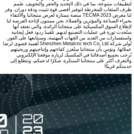
لتطبيقات متنوعة، بما في ذلك التخديد والحفر والتجويف. صُمم
ظرف المثقاب للمخرطة لتوفير أقصى قوة تثبيت ودقة دوران. وفر
لنا معرض TECMA 2023 منصة ممتازة لعرض منتجاتنا والالتقاء
بخبراء الصناعة والمؤثرين والعملاء. نحن ممتنون لإتاحة الفرصة لنا
لإطلاع السوق المكسيكية على منتجاتنا الرائدة، والتي نعتقد أنها
ستُحدث ثورة في عمليات التصنيع لديهم. تلقينا ردود فعل إيجابية
واستفسارات من العديد من الجهات المهتمة، وسنتابعها على الفور.
تُولي شركة Shenzhen Metalcnc tech Co. Ltd أهمية قصوى لرضا
عملائها، ونؤمن بأن منتجاتنا ستُعزز كفاءتهم وإنتاجيتهم وربحيتهم.
نُرحب بجميع أصدقائنا في المكسيك لزيارة موقعنا الإلكتروني
والتعرف أكثر على منتجاتنا المبتكرة. شكرًا لدعمكم، ونتطلع إلى
خدمتكم قريبًا!