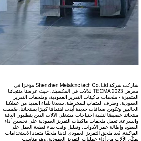
شاركت شركة Shenzhen Metalcnc tech Co. Ltd مؤخرًا في
معرض TECMA 2023 للآلات في المكسيك، حيث عرضنا منتجاتنا
المتميزة - ملحقات ماكينات التفريز العمودية، وملحقات التفريز
العمودية، وظرف المثقاب للمخرطة. سعدنا بلقاء العديد من عملائنا
الحاليين وتكوين صداقات جديدة أبدت اهتمامًا كبيرًا بمنتجاتنا. صُممت
منتجاتنا خصيصًا لتلبية احتياجات مشغلي الآلات الذين يتطلبون الدقة
والسرعة. تعمل ملحقات ماكينات التفريز العمودية على تحسين أداء
القطع، وإطالة عمر الأدوات، وتقليل وقت بقاء قطعة العمل على
الماكينة. يُعد ملحق التفريز العمودي لدينا ملحقًا متعدد الاستخدامات
يمكّن الآلات من أداء عمليات التفريز العمودية. وهو مناسب