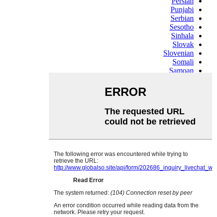
Persian
Punjabi
Serbian
Sesotho
Sinhala
Slovak
Slovenian
Somali
Samoan
Scots Gaelic
Shona
Sindhi
Sundanese
Swahili
Tajik
Tamil
Telugu
Thai
Ukrainian
Urdu
Uzbek
Vietnamese
Welsh
Xhosa
Yiddish