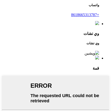
واتساب
+8618665313787
وي تشات
وي تشات
قمة