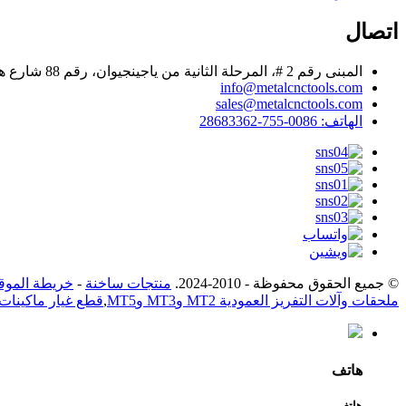
اتصال
المبنى رقم 2 #، المرحلة الثانية من ياجينجيوان، رقم 88 شارع هونغ ميان الأول، مجتمع هوالي، شارع هينغانغ، منطقة لونغغانغ، شنتشن
info@metalcnctools.com
sales@metalcnctools.com
الهاتف: 0086-755-28683362
© جميع الحقوق محفوظة - 2010-2024.
منتجات ساخنة
-
خريطة الموق
ملحقات وآلات التفريز العمودية MT2 وMT3 وMT5
,
قطع غيار ماكينات
هاتف
هاتف