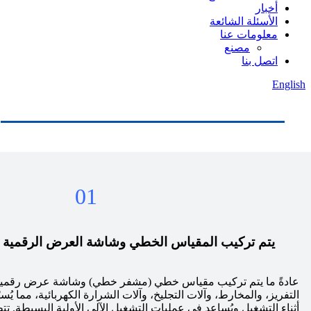
أخبار
الأسئلة الشائعة
معلومات عنا
مصنع
اتصل بنا
English
01
يتم تركيب المقياس الخطي وشاشة العرض الرقمية (DRO) على آلة التفريز
التفريز، والمخارط، وآلات التجليخ، وآلات الشرارة الكهربائية، مما ي
أثناء التشغيل ويُساعد في عمليات التشغيل الآلي الأولية البسيطة. تت