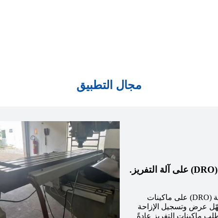
مجال التطبيق
.
عادةً ما يتم تركيب مقياس خطي (مشفر خطي) وشاشة عرض رقمية (DRO) على ماكينات
ُسهّل عرض وتسجيل الإزاحة
طلب ماكينات التفريز عادةً