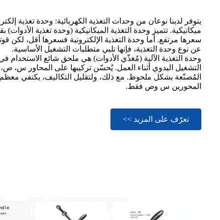
يتوفر لدينا نوعان من وحدات التغذية الكهربائية: وحدة تغذية إلكتر
ميكانيكية. تتميز وحدة التغذية الميكانيكية (وحدة تغذية الأدوات) ب
سعرها مرتفع. أما وحدة التغذية الإلكترونية فسعرها أقل، لكن قوته
عن نوع وحدة التغذية، فإنها تلبي متطلبات التشغيل الأساسية.
وحدة التغذية الآلية (مُغذّي الأدوات) هي ملحق شائع الاستخدام في
التشغيل اليدوي أثناء العمل. يُحسّن تركيبها على المحاور س، ص، 
المُصنّعة بشكل ملحوظ. مع ذلك، ولتقليل التكاليف، يكتفي معظم ا
المحورين س وص فقط.
تعرّف على المزيد >>